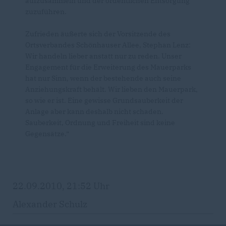
aufzusammeln und der ordentlichen Entsorgung
zuzuführen.
Zufrieden äußerte sich der Vorsitzende des
Ortsverbandes Schönhauser Allee, Stephan Lenz:
Wir handeln lieber anstatt nur zu reden. Unser
Engagement für die Erweiterung des Mauerparks
hat nur Sinn, wenn der bestehende auch seine
Anziehungskraft behält. Wir lieben den Mauerpark,
so wie er ist. Eine gewisse Grundsauberkeit der
Anlage aber kann deshalb nicht schaden.
Sauberkeit, Ordnung und Freiheit sind keine
Gegensätze.“
22.09.2010, 21:52 Uhr
Alexander Schulz