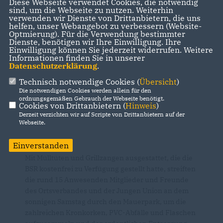
Diese Webseite verwendet Cookies, die notwendig
sind, um die Webseite zu nutzen. Weiterhin
verwenden wir Dienste von Drittanbietern, die uns
helfen, unser Webangebot zu verbessern (Website-
Optmierung). Für die Verwendung bestimmter
Dienste, benötigen wir Ihre Einwilligung. Ihre
Einwilligung können Sie jederzeit widerrufen. Weitere
Informationen finden Sie in unserer
Datenschutzerklärung
.
Technisch notwendige Cookies (
Übersicht
)
Die notwendigen Cookies werden allein für den
ordnungsgemäßen Gebrauch der Webseite benötigt.
Cookies von Drittanbietern (
Hinweis
)
Derzeit verzichten wir auf Scripte von Drittanbietern auf der
Webseite.
Einverstanden
Mit Mülltüten und Grillzangen ausgestattet, die die
BSR kostenfrei zu Verfügung gestellt hatte, streiften
die rund 15 Anwesenden Mitglieder und Freunde
des Ortsverbandes und der Jungen Union an dem
sonnigen Samstag durch den Mauerpark, um die
zahlreichen Kronkorken, PVC-Abfälle und Flaschen