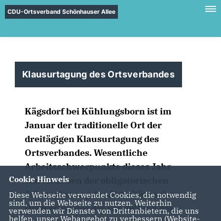
CDU-Ortsverband Schönhauser Allee
Klausurtagung des Ortsverbandes
Kägsdorf bei Kühlungsborn ist im
Januar der traditionelle Ort der
dreitägigen Klausurtagung des
Ortsverbandes. Wesentliche
Arbeitsschwerpunkte dieses Jahr
Cookie Hinweis
waren neben der obligatorischen
Jahresplanung der Aktivitäten des
Diese Webseite verwendet Cookies, die notwendig
sind, um die Webseite zu nutzen. Weiterhin
Ortsverbandes die Vorstellung des
verwenden wir Dienste von Drittanbietern, die uns
helfen, unser Webangebot zu verbessern (Website-