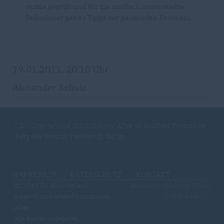
wurde gegrillt und für die modisch interessierte
Teilnehmer gab es Tipps zur passenden Farbwahl.
19.01.2011, 20:10 Uhr
Alexander Schulz
CDU Ortsverband Schönhauser Allee im Stadtteil Prenzlauer
Berg des Bezirks Pankow in Berlin
IMPRESSUM
DATENSCHUTZ
KONTAKT
@2026 CDU-Kreisverband
Realisation: Sharkness Media
Pankow/ Ortsverband Schönhauser
GmbH & Co. KG
Allee
Alle Rechte vorbehalten.