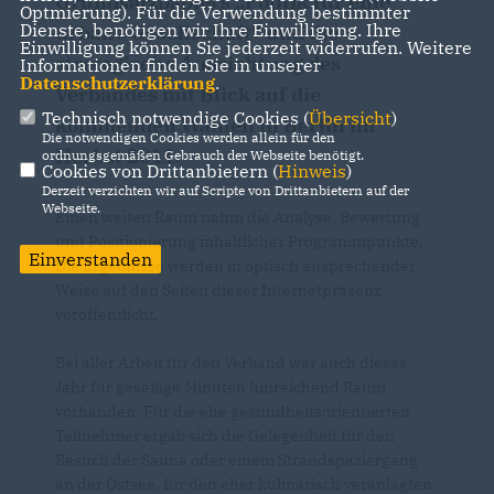
Grundsatzpapiers „Politik für eine
Optmierung). Für die Verwendung bestimmter
Dienste, benötigen wir Ihre Einwilligung. Ihre
urbane Gesellschaft“ und die
Einwilligung können Sie jederzeit widerrufen. Weitere
strategische Ausrichtung des
Informationen finden Sie in unserer
Datenschutzerklärung
.
Verbandes mit Blick auf die
Technisch notwendige Cookies (
Übersicht
)
kommenden Wahlen in Berlin im
Die notwendigen Cookies werden allein für den
Herbst 2011.
ordnungsgemäßen Gebrauch der Webseite benötigt.
Cookies von Drittanbietern (
Hinweis
)
Derzeit verzichten wir auf Scripte von Drittanbietern auf der
Webseite.
Einen weiten Raum nahm die Analyse, Bewertung
und Positionierung inhaltlicher Programmpunkte.
Einverstanden
Die Ergebnisse werden in optisch ansprechender
Weise auf den Seiten dieser Internetpräsenz
veröffentlicht.
Bei aller Arbeit für den Verband war auch dieses
Jahr für gesellige Minuten hinreichend Raum
vorhanden. Für die ehe gesundheitsorientierten
Teilnehmer ergab sich die Gelegenheit für den
Besuch der Sauna oder einem Strandspaziergang
an der Ostsee, für den eher kulinarisch veranlagten