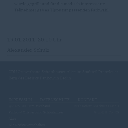
wurde gegrillt und für die modisch interessierte
Teilnehmer gab es Tipps zur passenden Farbwahl.
19.01.2011, 20:10 Uhr
Alexander Schulz
CDU Ortsverband Schönhauser Allee im Stadtteil Prenzlauer
Berg des Bezirks Pankow in Berlin
IMPRESSUM
DATENSCHUTZ
KONTAKT
@2026 CDU-Kreisverband
Realisation: Sharkness Media
Pankow/ Ortsverband Schönhauser
GmbH & Co. KG
Allee
Alle Rechte vorbehalten.