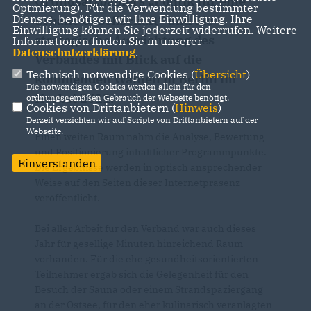
Grundsatzpapiers „Politik für eine
Optmierung). Für die Verwendung bestimmter
Dienste, benötigen wir Ihre Einwilligung. Ihre
urbane Gesellschaft“ und die
Einwilligung können Sie jederzeit widerrufen. Weitere
strategische Ausrichtung des
Informationen finden Sie in unserer
Datenschutzerklärung
.
Verbandes mit Blick auf die
Technisch notwendige Cookies (
Übersicht
)
kommenden Wahlen in Berlin im
Die notwendigen Cookies werden allein für den
Herbst 2011.
ordnungsgemäßen Gebrauch der Webseite benötigt.
Cookies von Drittanbietern (
Hinweis
)
Derzeit verzichten wir auf Scripte von Drittanbietern auf der
Webseite.
Einen weiten Raum nahm die Analyse, Bewertung
und Positionierung inhaltlicher Programmpunkte.
Einverstanden
Die Ergebnisse werden in optisch ansprechender
Weise auf den Seiten dieser Internetpräsenz
veröffentlicht.
Bei aller Arbeit für den Verband war auch dieses
Jahr für gesellige Minuten hinreichend Raum
vorhanden. Für die ehe gesundheitsorientierten
Teilnehmer ergab sich die Gelegenheit für den
Besuch der Sauna oder einem Strandspaziergang
an der Ostsee, für den eher kulinarisch veranlagten