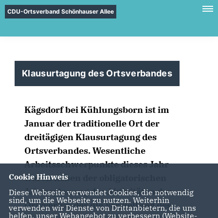
CDU-Ortsverband Schönhauser Allee
Klausurtagung des Ortsverbandes
Kägsdorf bei Kühlungsborn ist im
Januar der traditionelle Ort der
dreitägigen Klausurtagung des
Ortsverbandes. Wesentliche
Arbeitsschwerpunkte dieses Jahr
Cookie Hinweis
waren neben der obligatorischen
Jahresplanung der Aktivitäten des
Diese Webseite verwendet Cookies, die notwendig
sind, um die Webseite zu nutzen. Weiterhin
Ortsverbandes die Vorstellung des
verwenden wir Dienste von Drittanbietern, die uns
helfen, unser Webangebot zu verbessern (Website-