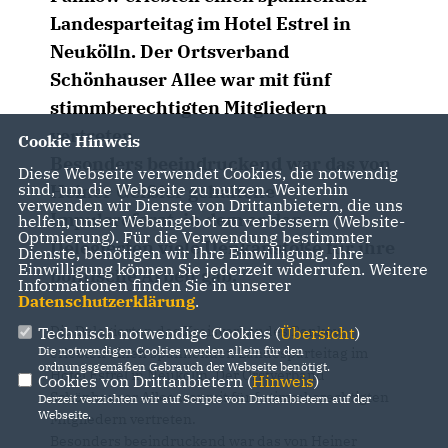
Landesparteitag im Hotel Estrel in
Neukölln. Der Ortsverband
Schönhauser Allee war mit fünf
stimmberechtigten Mitgliedern
vertreten.
Cookie Hinweis
Besonders beeindruckend war das von
Diese Webseite verwendet Cookies, die notwendig
sind, um die Webseite zu nutzen. Weiterhin
Heiner Geißler gehaltene
verwenden wir Dienste von Drittanbietern, die uns
Impulsreferat, in dem er den
helfen, unser Webangebot zu verbessern (Website-
Optmierung). Für die Verwendung bestimmter
Delegierten viele Denkanstöße für ihre
Dienste, benötigen wir Ihre Einwilligung. Ihre
Einwilligung können Sie jederzeit widerrufen. Weitere
politische Arbeit gab.
Informationen finden Sie in unserer
Datenschutzerklärung
.
Die Delegierten des Kreisverbandes Pankow
Technisch notwendige Cookies (
Übersicht
)
Die notwendigen Cookies werden allein für den
erlebten einen spannenden Landesparteitag im
ordnungsgemäßen Gebrauch der Webseite benötigt.
Hotel Estrel in Neukölln. Der Orstverband
Cookies von Drittanbietern (
Hinweis
)
Schönhauser Allee war mit fünf stimmberechtigten
Derzeit verzichten wir auf Scripte von Drittanbietern auf der
Webseite.
Mitgliedern vertreten.
Besonders beeindruckend war das von Heiner