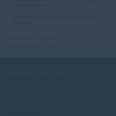
entsenden können.
Der Ortsverband gratuliert allen Gewählten ganz
herzlich!
10.05.2011, 17:39 Uhr
CDU Schönhauser Allee
CDU Ortsverband Schönhauser Allee im Stadtteil Prenzlauer
Berg des Bezirks Pankow in Berlin
IMPRESSUM
DATENSCHUTZ
KONTAKT
@2026 CDU-Kreisverband
Realisation: Sharkness Media
Pankow/ Ortsverband Schönhauser
GmbH & Co. KG
Allee
Alle Rechte vorbehalten.