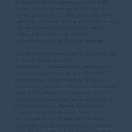
Bundesparteitagsdelegierten Anlass zur Freude,
der mit 152 Delegiertenstimmen die steigende
Bedeutung unseres Kreisverbandes innerhalb der
Landespartei verdeutlichen konnte. Darüber hinaus
wird der Kreisverband mit der Wahl Gottfried
Ludewigs als Beisitzer auch wieder im
Landesvorstand der CDU Berlin vertreten sein.
Unserem Ortsverbandsmitglied Claudia Steinke, die
bei den Wahlen im Herbst für die
Bezirksverordnetenversammlung Pankow antritt,
gelang auf dem Parteitag bei den Wahlen der
Delegierten zum Bundesparteitag eine kleine
Überraschung. Obwohl sie sich erst spontan zu einer
Kandidatur entschloss, konnte sie sich unter den
zahlreichen Bewerbern aus allen Kreisverbänden
der Berliner Union als Ersatzdelegierte mit 60
Stimmen sehr gut positionieren. Neben Dirk
Stettner wird nun der Kreisverband Pankow mit
hoher Wahrscheinlichkeit mit Claudia Steinke noch
einen zweiten Vertreter auf die Bundesparteitage