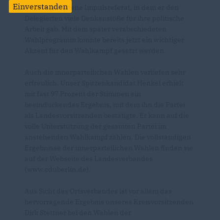
Einverstanden
Geißler gehaltene Impulsreferat, in dem er den
Delegierten viele Denkanstöße für ihre politische
Arbeit gab. Mit dem später verabschiedeten
Wahlprogramm konnte bereits jetzt ein wichtiger
Akzent für den Wahlkampf gesetzt werden.
Auch die innerparteilichen Wahlen verliefen sehr
erfreulich. Unser Spitzenkandidat Henkel erhielt
mit fast 97 Prozent der Stimmen ein
beeinduckendes Ergebnis, mit dem ihn die Partei
als Landesvorsitzenden bestätigte. Er kann auf die
volle Unterstützung der gesamten Partei im
anstehenden Wahlkampf zählen. Die vollständigen
Ergebnisse der innerparteilichen Wahlen finden sie
auf der Webseite des Landesverbandes
(www.cduberlin.de).
Aus Sicht des Ortsverbandes ist vor allem das
hervorragende Ergebnis unseres Kreisvorsitzenden
Dirk Stettner bei den Wahlen der