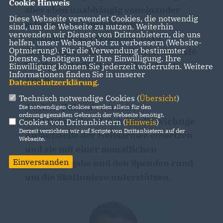
Cookie Hinweis
aber eben unabhängig voneinander
Diese Webseite verwendet Cookies, die notwendig
arbeitenden Einrichtungen
sind, um die Webseite zu nutzen. Weiterhin
verwenden wir Dienste von Drittanbietern, die uns
"Sozialprojekt Prenzlauer Berg"
helfen, unser Webangebot zu verbessern (Website-
Optmierung). Für die Verwendung bestimmter
(Beratung + Leben GmbH) und des Café
Dienste, benötigen wir Ihre Einwilligung. Ihre
Treffpunkts (Heilsarmee) sind vom
Einwilligung können Sie jederzeit widerrufen. Weitere
Informationen finden Sie in unserer
Tisch.
Datenschutzerklärung
.
Technisch notwendige Cookies (
Übersicht
)
Auch in Zukunft wird der
Die notwendigen Cookies werden allein für den
ordnungsgemäßen Gebrauch der Webseite benötigt.
CDU Ortsverband sich für die wichtige
Cookies von Drittanbietern (
Hinweis
)
Derzeit verzichten wir auf Scripte von Drittanbietern auf der
Anlaufstelle der Heilsarmee einsetzen
Webseite.
und sie mit einer monatlichen
Einverstanden
Essensausgabe und den Spenden rund
um die Skattuniere unterstützen.