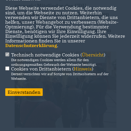
zwanzig Mitglieder der CDU
Diese Webseite verwendet Cookies, die notwendig
sind, um die Webseite zu nutzen. Weiterhin
Schönhauser Allee und der Senioren
verwenden wir Dienste von Drittanbietern, die uns
Union Pankow einen
helfen, unser Webangebot zu verbessern (Website-
Optmierung). Für die Verwendung bestimmter
abwechslungsreichen Nachmittag im
Dienste, benötigen wir Ihre Einwilligung. Ihre
Einwilligung können Sie jederzeit widerrufen. Weitere
Abgeordnetenhaus.
Informationen finden Sie in unserer
Datenschutzerklärung
.
Technisch notwendige Cookies (
Übersicht
)
Die notwendigen Cookies werden allein für den
ordnungsgemäßen Gebrauch der Webseite benötigt.
Cookies von Drittanbietern (
Hinweis
)
Derzeit verzichten wir auf Scripte von Drittanbietern auf der
Webseite.
Einverstanden