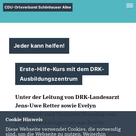
CDU-Ortsverband Schönhauser Allee
Jeder kann helfen!
Erste-Hilfe-Kurs mit dem DRK-
Ausbildungszentrum
Unter der Leitung von DRK-Landesarzt
Jens-Uwe Retter sowie Evelyn
Schlausch und Matthias Henning vom
Cookie Hinweis
DRK Ausbildungscentrum Berlin
Diese Webseite verwendet Cookies, die notwendig
absolvierten zahlreiche Mitglieder der
sind, um die Webseite zu nutzen. Weiterhin