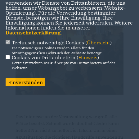
verwenden wir Dienste von Drittanbietern, die uns
CDU Schönhauser Allee einen Erste-
helfen, unser Webangebot zu verbessern (Website-
Hilfe-Auffrischungskurs.
Optmierung). Für die Verwendung bestimmter
Dienste, benötigen wir Ihre Einwilligung. Ihre
Einwilligung können Sie jederzeit widerrufen. Weitere
Informationen finden Sie in unserer
Datenschutzerklärung
.
Technisch notwendige Cookies (
Übersicht
)
Die notwendigen Cookies werden allein für den
ordnungsgemäßen Gebrauch der Webseite benötigt.
Cookies von Drittanbietern (
Hinweis
)
Derzeit verzichten wir auf Scripte von Drittanbietern auf der
Webseite.
Einverstanden
Das Interesse an der Veranstaltung war groß, alle
Plätze besetzt. Schnell wurde deutlich: Jeder kann
helfen! Nur nicht zu helfen, ist falsch. Um in einer
Akutsituation die richtigen Handgriffe anwenden zu