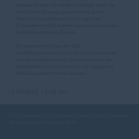
können, wurden die stabile Seitenlage sowie die
Herz-Druck-Massage ganz praktisch geübt.
Mögliche Besonderheiten und Fragen der
Teilnehmer wurden erörtert und auch ein mobiler
Defibrilator kam zum Einsatz.
Wir danken dem Team des DRK
Ausbildungscentrum Berlin für den informativen
und nachhaltigen Abend. Gerne nutzen wir die
Gelegenheit auch, um Ihnen für die engagierter
Arbeit in unserer Stadt zu danken!
15.09.2015, 15:33 Uhr
CDU Ortsverband Schönhauser Allee im Stadtteil Prenzlauer
Berg des Bezirks Pankow in Berlin