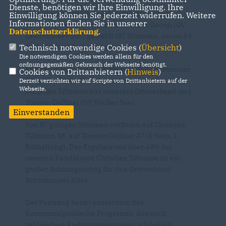
Dienste, benötigen wir Ihre Einwilligung. Ihre
Zu seinem Nachfolger als stellvertretender
Einwilligung können Sie jederzeit widerrufen. Weitere
Informationen finden Sie in unserer
Kreisvorsitzender wurde Dr. Thomas Georgi (OV
Datenschutzerklärung
.
Greifswalder Str. ) gewählt (87 Stimmen, davon 64
Technisch notwendige Cookies (
Übersicht
)
Ja, 14 Nein, 9 Enthaltungen).
Die notwendigen Cookies werden allein für den
ordnungsgemäßen Gebrauch der Webseite benötigt.
Für den durch den Rücktritt von Michael Sommer
Cookies von Drittanbietern (
Hinweis
)
freigewordenen Beisitzerposten bewarben sich
Derzeit verzichten wir auf Scripte von Drittanbietern auf der
Webseite.
Christian Tillmann aus unserem Ortsverband und
Torsten Gallinat (OV Weißer See).
Einverstanden
Von 87 gültigen Stimmen entfielen auf Christian
Tillmann 38, auf Torsten Gallinat 47 (1 Nein, 1
Enthaltung). Das Ergebnis von über 44% für
unseren Kandidaten Christian Tillmann ist ein
großer Achtungserfolg für den Ortsverband
Schönhauser Allee.
Der Parteitag beriet ausserdem das
Kommunalpolitische Programm, das nach
zahlreichen Änderungsanträgen schließlich