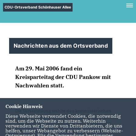
CDU-Ortsverband Schönhauser Allee
Nachrichten aus dem Ortsverband
Am 29. Mai 2006 fand ein
Kreisparteitag der CDU Pankow mit
Nachwahlen statt.
Cookie Hinweis
Die Versammlung wählte den kommissarischen
Diese Webseite verwendet Cookies, die notwendig
Kreisvor- sitzenden René Stadtkewitz (Ortsverband
sind, um die Webseite zu nutzen. Weiterhin
Pankow Süd) zum neuen Kreisvorsitzenden (87
verwenden wir Dienste von Drittanbietern, die uns
helfen, unser Webangebot zu verbessern (Website-
Stimmen, davon 70 Ja, 10 Nein, 7 Enthaltungen).
Optmierung). Für die Verwendung bestimmter