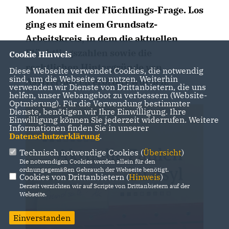
Monaten mit der Flüchtlings-Frage. Los
ging es mit einem Grundsatz-
Arbeitskreis, in dem die aktuellen
Flüchtlingszahlen sowie die
Cookie Hinweis
rechtlichen Hintergründe von
Diese Webseite verwendet Cookies, die notwendig
sind, um die Webseite zu nutzen. Weiterhin
Asylverfahren erörtert wurden.
verwenden wir Dienste von Drittanbietern, die uns
helfen, unser Webangebot zu verbessern (Website-
Optmierung). Für die Verwendung bestimmter
Dienste, benötigen wir Ihre Einwilligung. Ihre
Einwilligung können Sie jederzeit widerrufen. Weitere
Informationen finden Sie in unserer
Datenschutzerklärung
.
Technisch notwendige Cookies (
Übersicht
)
Die notwendigen Cookies werden allein für den
ordnungsgemäßen Gebrauch der Webseite benötigt.
Cookies von Drittanbietern (
Hinweis
)
Derzeit verzichten wir auf Scripte von Drittanbietern auf der
Webseite.
Einverstanden