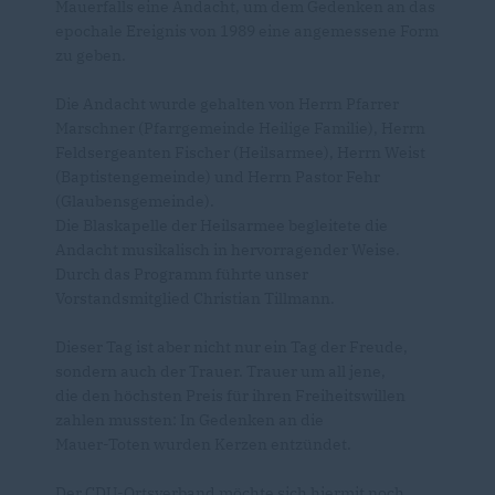
Mauerfalls eine Andacht, um dem Gedenken an das
epochale Ereignis von 1989 eine angemessene Form
zu geben.
Die Andacht wurde gehalten von Herrn Pfarrer
Marschner (Pfarrgemeinde Heilige Familie), Herrn
Feldsergeanten Fischer (Heilsarmee), Herrn Weist
(Baptistengemeinde) und Herrn Pastor Fehr
(Glaubensgemeinde).
Die Blaskapelle der Heilsarmee begleitete die
Andacht musikalisch in hervorragender Weise.
Durch das Programm führte unser
Vorstandsmitglied Christian Tillmann.
Dieser Tag ist aber nicht nur ein Tag der Freude,
sondern auch der Trauer. Trauer um all jene,
die den höchsten Preis für ihren Freiheitswillen
zahlen mussten: In Gedenken an die
Mauer-Toten wurden Kerzen entzündet.
Der CDU-Ortsverband möchte sich hiermit noch