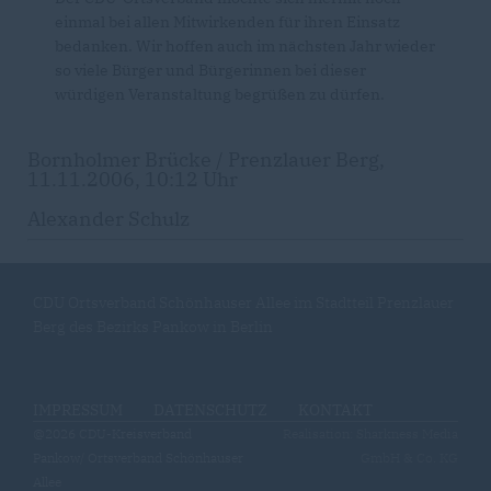
einmal bei allen Mitwirkenden für ihren Einsatz
bedanken. Wir hoffen auch im nächsten Jahr wieder
so viele Bürger und Bürgerinnen bei dieser
würdigen Veranstaltung begrüßen zu dürfen.
Bornholmer Brücke / Prenzlauer Berg,
11.11.2006, 10:12 Uhr
Alexander Schulz
CDU Ortsverband Schönhauser Allee im Stadtteil Prenzlauer
Berg des Bezirks Pankow in Berlin
IMPRESSUM
DATENSCHUTZ
KONTAKT
@2026 CDU-Kreisverband
Realisation: Sharkness Media
Pankow/ Ortsverband Schönhauser
GmbH & Co. KG
Allee