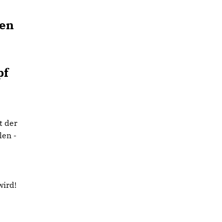
uen
pf
t der
len -
wird!