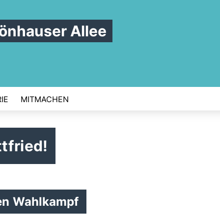
nhauser Allee
IE
MITMACHEN
tfried!
ten Wahlkampf