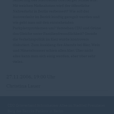
Sanierung des Stadtbades Oderberger Straße aus?
Mit welchen Maßnahmen wird der öffentliche
Nahverkehr in Berlin verbessert? Wie soll der
Autoverkehr im Bezirk künftig geregelt werden und
wie geht man mit den entstehenden
Parkplatzproblemen um? Verstehen CDU und Grüne
das Gleiche unter Familienfreundlichkeit? Gerade
die Verkehrspolitik im Kiez wurde kontrovers
diskutiert. Zum Ausklang des Abends bei Bier, Wein
und Mineralwasser schien allen klar: Über nicht
alles kann man sich einig werden, aber über sehr
vieles.
27.11.2006, 19:00 Uhr
Christina Lauer
CDU Ortsverband Schönhauser Allee im Stadtteil Prenzlauer
Berg des Bezirks Pankow in Berlin