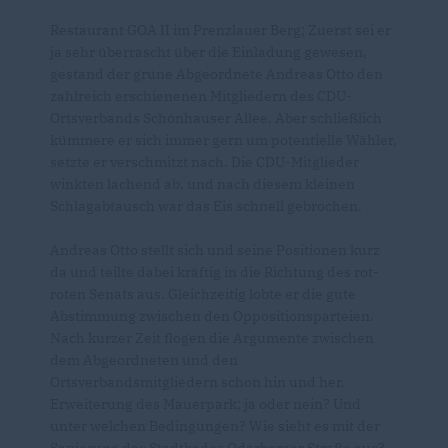
Restaurant GOA II im Prenzlauer Berg; Zuerst sei er
ja sehr überrascht über die Einladung gewesen,
gestand der grüne Abgeordnete Andreas Otto den
zahlreich erschienenen Mitgliedern des CDU-
Ortsverbands Schönhauser Allee. Aber schließlich
kümmere er sich immer gern um potentielle Wähler,
setzte er verschmitzt nach. Die CDU-Mitglieder
winkten lachend ab, und nach diesem kleinen
Schlagabtausch war das Eis schnell gebrochen.
Andreas Otto stellt sich und seine Positionen kurz
da und teilte dabei kräftig in die Richtung des rot-
roten Senats aus. Gleichzeitig lobte er die gute
Abstimmung zwischen den Oppositionsparteien.
Nach kurzer Zeit flogen die Argumente zwischen
dem Abgeordneten und den
Ortsverbandsmitgliedern schon hin und her.
Erweiterung des Mauerpark; ja oder nein? Und
unter welchen Bedingungen? Wie sieht es mit der