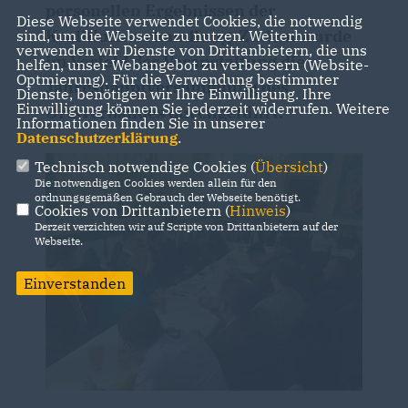
personellen Ergebnissen der
Diese Webseite verwendet Cookies, die notwendig
Koalitionsverhandlung. Zudem wurde
sind, um die Webseite zu nutzen. Weiterhin
verwenden wir Dienste von Drittanbietern, die uns
im Vorfeld der Veranstaltung die
helfen, unser Webangebot zu verbessern (Website-
Optmierung). Für die Verwendung bestimmter
Jahreshauptversammlung des
Dienste, benötigen wir Ihre Einwilligung. Ihre
Einwilligung können Sie jederzeit widerrufen. Weitere
Ortsverbandes durchgeführt.
Informationen finden Sie in unserer
Datenschutzerklärung
.
Technisch notwendige Cookies (
Übersicht
)
Die notwendigen Cookies werden allein für den
ordnungsgemäßen Gebrauch der Webseite benötigt.
Cookies von Drittanbietern (
Hinweis
)
Derzeit verzichten wir auf Scripte von Drittanbietern auf der
Webseite.
Einverstanden