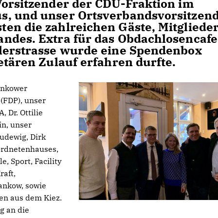
Vorsitzender der CDU-Fraktion im
s, und unser Ortsverbandsvorsitzen
en die zahlreichen Gäste, Mitgliede
ndes. Extra für das Obdachlosencafe
glerstrasse wurde eine Spendenbox
etären Zulauf erfahren durfte.
ankower
(FDP), unser
 Dr. Ottilie
in, unser
Ludewig, Dirk
ordnetenhauses,
e, Sport, Facility
aft,
ankow, sowie
en aus dem Kiez.
g an die