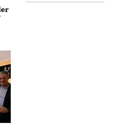
der
r