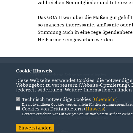
zahlreichen Neumitglieder und Interesse
Das GOA II war über die Maßen gut gefüll
so manches interessante, amüsante oder l
Stimmung auch in eine rege Spendenberei
Heilsarmee eingeworben werden.
Cookie Hinweis
CDU Ortsverband Schönhauser Allee im
Diese Webseite verwendet Cookies, die notwendig si
Stadtteil Prenzlauer Berg des Bezirks Pankow
Webangebot zu verbessern (Website-Optmierung). Fü
in Berlin
jederzeit widerrufen. Weitere Informationen finden
Technisch notwendige Cookies (
Übersicht
)
IMPRESSUM
DATENSCHUTZ
KONTAKT
Die notwendigen Cookies werden allein für den ordnungsgemäßen 
Cookies von Drittanbietern (
Hinweis
)
Derzeit verzichten wir auf Scripte von Drittanbietern auf der Websei
@2026 CDU-Kreisverband Pankow/ Ortsverband
Schönhauser Allee
Einverstanden
Alle Rechte vorbehalten.