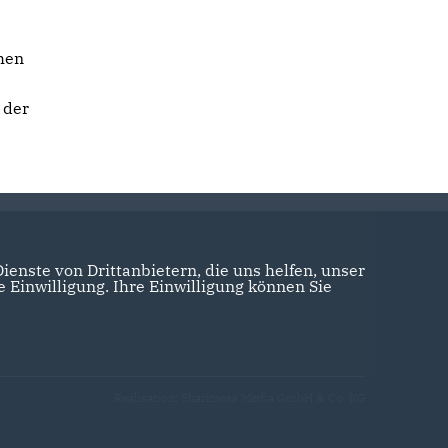
chen
 der
enste von Drittanbietern, die uns helfen, unser
Einwilligung. Ihre Einwilligung können Sie
Realisation: Sharkness Media GmbH & Co. KG