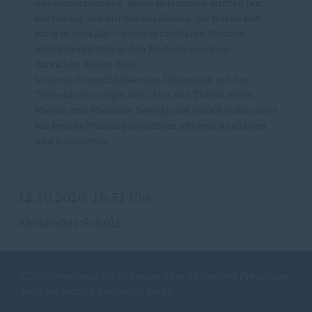
des Ortsverbandes. Beide Referenten stritten fair,
kurzweilig und auf hohem Niveau. Sie waren sich
einig in dem Ziel – mehr bezahlbares Wohnen –,
aber divergierten in den Maßnahmen zum
Erreichen dieses Ziels.
In der sich anschließenden Diskussion mit den
Teilnehmern zeigte sich, dass das Thema Miete,
Mieten und Miethöhe bewegt und wir als Volkspartei
ein breites Meinungsspektrum pflegen, aushalten
und kultivieren.
12.10.2020, 16:51 Uhr
Alexander Schulz
CDU Ortsverband Schönhauser Allee im Stadtteil Prenzlauer
Berg des Bezirks Pankow in Berlin