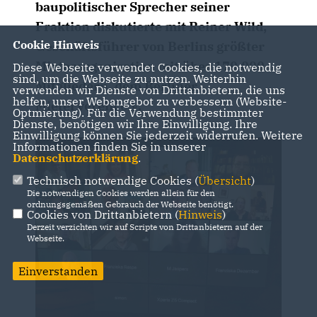
baupolitischer Sprecher seiner
Fraktion diskutierte mit Reiner Wild,
Cookie Hinweis
Geschäftsführer von Berlins größter
Mieterorganisation mit über 170.000
Diese Webseite verwendet Cookies, die notwendig
sind, um die Webseite zu nutzen. Weiterhin
Mitgliedern, dem Berliner
verwenden wir Dienste von Drittanbietern, die uns
helfen, unser Webangebot zu verbessern (Website-
Mieterverein e.V.
Optmierung). Für die Verwendung bestimmter
Dienste, benötigen wir Ihre Einwilligung. Ihre
Einwilligung können Sie jederzeit widerrufen. Weitere
Informationen finden Sie in unserer
Datenschutzerklärung
.
Technisch notwendige Cookies (
Übersicht
)
Die notwendigen Cookies werden allein für den
ordnungsgemäßen Gebrauch der Webseite benötigt.
Cookies von Drittanbietern (
Hinweis
)
Derzeit verzichten wir auf Scripte von Drittanbietern auf der
Webseite.
Einverstanden