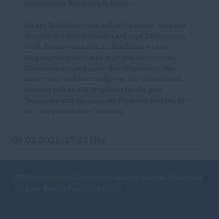
kommenden Wahlkämpfe bieten.
An der Teilnehmerzahl ließ sich ablesen, dass das
Angebot des Ortsverbandes auf rege Zustimmung
stieß. Es entsponn sich im Anschluss an sein
Eingangsstatement eine rege und kontroverse
Diskussion mit und unter den Mitgliedern, die
konstruktiv und kurzweilig war. Der Ortsverband
bedankt sich an alle Mitglieder für die gute
Teilnahme und vor allem bei Professor Rödder, für
die anregenden zwei Stunden.
09.02.2021, 17:45 Uhr
CDU Ortsverband Schönhauser Allee im Stadtteil Prenzlauer
Berg des Bezirks Pankow in Berlin