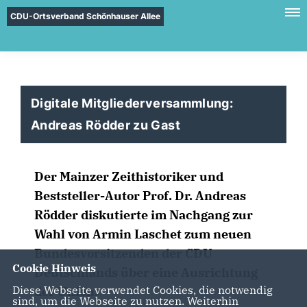
CDU-Ortsverband Schönhauser Allee
Digitale Mitgliederversammlung:
Andreas Rödder zu Gast
Der Mainzer Zeithistoriker und
Beststeller-Autor Prof. Dr. Andreas
Rödder diskutierte im Nachgang zur
Wahl von Armin Laschet zum neuen
Bundesvorsitzenden der CDU
Cookie Hinweis
Deutschlands über eine Ausrichtung
Diese Webseite verwendet Cookies, die notwendig
der Union.
sind, um die Webseite zu nutzen. Weiterhin