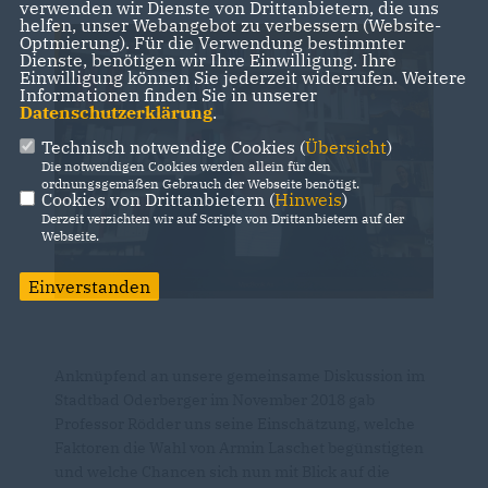
verwenden wir Dienste von Drittanbietern, die uns
helfen, unser Webangebot zu verbessern (Website-
Optmierung). Für die Verwendung bestimmter
Dienste, benötigen wir Ihre Einwilligung. Ihre
Einwilligung können Sie jederzeit widerrufen. Weitere
Informationen finden Sie in unserer
Datenschutzerklärung
.
Technisch notwendige Cookies (
Übersicht
)
Die notwendigen Cookies werden allein für den
ordnungsgemäßen Gebrauch der Webseite benötigt.
Cookies von Drittanbietern (
Hinweis
)
Derzeit verzichten wir auf Scripte von Drittanbietern auf der
Webseite.
Einverstanden
Anknüpfend an unsere gemeinsame Diskussion im
Stadtbad Oderberger im November 2018 gab
Professor Rödder uns seine Einschätzung, welche
Faktoren die Wahl von Armin Laschet begünstigten
und welche Chancen sich nun mit Blick auf die