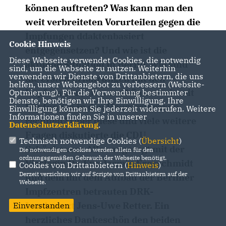
können auftreten? Was kann man den
weit verbreiteten Vorurteilen gegen die
Impfungen ddaktenbasiert
Cookie Hinweis
entgegensetzen? Und wie ist die
Diese Webseite verwendet Cookies, die notwendig
aktuelle Situation in Berlin, wie sind
sind, um die Webseite zu nutzen. Weiterhin
verwenden wir Dienste von Drittanbietern, die uns
die ersten Erfahrungen mit den
helfen, unser Webangebot zu verbessern (Website-
Impfzentren, ab wann können wir mit
Optmierung). Für die Verwendung bestimmter
Dienste, benötigen wir Ihre Einwilligung. Ihre
Impfungen in den Hausarztpraxen
Einwilligung können Sie jederzeit widerrufen. Weitere
Informationen finden Sie in unserer
rechnen? Über diese und viele weitere
Datenschutzerklärung
.
Fragen diskutierte die CDU
Technisch notwendige Cookies (
Übersicht
)
Schönhauser Allee angeregt mit der
Die notwendigen Cookies werden allein für den
ordnungsgemäßen Gebrauch der Webseite benötigt.
Virologin Dr. Eva-Jasmin Freyschmidt
Cookies von Drittanbietern (
Hinweis
)
Derzeit verzichten wir auf Scripte von Drittanbietern auf der
und dem mit dem Aufbau der Berliner
Webseite.
Impfzentren betrauten DRK-
Landesarzt Jens-Uwe Retter. Ein
Einverstanden
herzliches Dankeschön den beiden