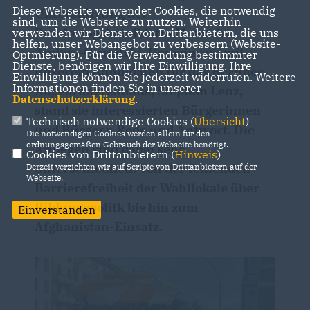
Diese Webseite verwendet Cookies, die notwendig
Unterstützung der
sind, um die Webseite zu nutzen. Weiterhin
Bundestagskandidatin Manuela
verwenden wir Dienste von Drittanbietern, die uns
helfen, unser Webangebot zu verbessern (Website-
Anders-Granitzki. Gemeinsam mit
Optmierung). Für die Verwendung bestimmter
Dienste, benötigen wir Ihre Einwilligung. Ihre
unserem Kandidaten für das Berliner
Einwilligung können Sie jederzeit widerrufen. Weitere
Informationen finden Sie in unserer
Abgeordnetenhaus, Stephan Lenz,
Datenschutzerklärung
.
stand sie interessierten Bürgerinnen
Technisch notwendige Cookies (
Übersicht
)
und Bürgern Rede und Antwort. Die
Die notwendigen Cookies werden allein für den
ordnungsgemäßen Gebrauch der Webseite benötigt.
Anliegen sind dabei sehr
Cookies von Drittanbietern (
Hinweis
)
unterschiedlich: Von der fehlenden
Derzeit verzichten wir auf Scripte von Drittanbietern auf der
Webseite.
Barrierefreiheit der Wahllokale über
Bildungspolitk bis hin zum
Einverstanden
Afghanistan-Einsatz.