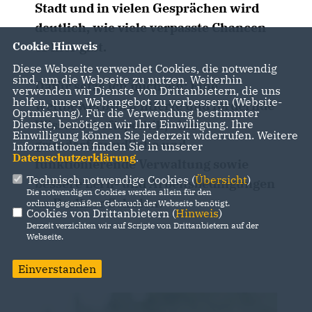
Stadt und in vielen Gesprächen wird
deutlich, wie viele verpasste Chancen
Cookie Hinweis
es hier gibt.
Diese Webseite verwendet Cookies, die notwendig
sind, um die Webseite zu nutzen. Weiterhin
Dafür setze ich mich ein: Eine
verwenden wir Dienste von Drittanbietern, die uns
helfen, unser Webangebot zu verbessern (Website-
wettbewerbsorientierte und fördernde
Optmierung). Für die Verwendung bestimmter
Dienste, benötigen wir Ihre Einwilligung. Ihre
Wissenschaftspolitik, eine
Einwilligung können Sie jederzeit widerrufen. Weitere
gründerfreundliche und
Informationen finden Sie in unserer
Datenschutzerklärung
.
funktionierende Verwaltung sowie
Technisch notwendige Cookies (
Übersicht
)
bessere Lern- und Arbeitsbedingungen
Die notwendigen Cookies werden allein für den
an Berliner Schulen.
ordnungsgemäßen Gebrauch der Webseite benötigt.
Cookies von Drittanbietern (
Hinweis
)
Derzeit verzichten wir auf Scripte von Drittanbietern auf der
Webseite.
Einverstanden