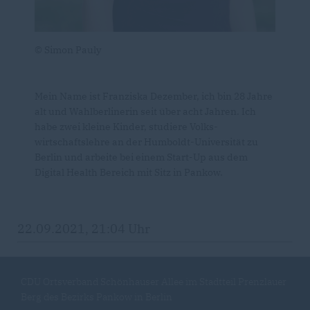
© Simon Pauly
Mein Name ist Franziska Dezember, ich bin 28 Jahre
alt und Wahlberlinerin seit über acht Jahren. Ich
habe zwei kleine Kinder, studiere Volks-
wirtschaftslehre an der Humboldt-Universität zu
Berlin und arbeite bei einem Start-Up aus dem
Digital Health Bereich mit Sitz in Pankow.
22.09.2021, 21:04 Uhr
CDU Ortsverband Schönhauser Allee im Stadtteil Prenzlauer
Berg des Bezirks Pankow in Berlin