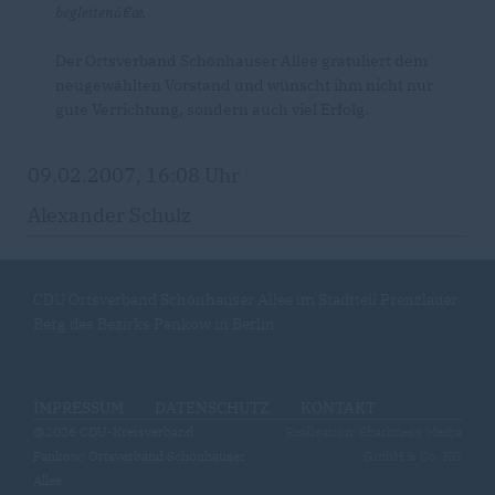
begleitenâ€œ.
Der Ortsverband Schönhauser Allee gratuliert dem
neugewählten Vorstand und wünscht ihm nicht nur
gute Verrichtung, sondern auch viel Erfolg.
09.02.2007, 16:08 Uhr
Alexander Schulz
CDU Ortsverband Schönhauser Allee im Stadtteil Prenzlauer
Berg des Bezirks Pankow in Berlin
IMPRESSUM
DATENSCHUTZ
KONTAKT
@2026 CDU-Kreisverband
Realisation: Sharkness Media
Pankow/ Ortsverband Schönhauser
GmbH & Co. KG
Allee