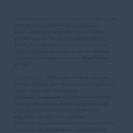
Zu seinen Stellvertretern wurden sein Vorgänger im
Amt, Norman Schwenzer und der bis dato
stellvertretende Vorsitzende, Thomas Müller,
gewählt. Das Amt der Schatzmeisterin nimmt
künftig Anke Walther war. Zu Beisitzern wurden
Tobias Peters, Reimund Simon und der ebenfalls
unserem Ortsverband angehörige
Falco Peisert
gewählt.
Tobias Langer:
žMit diesem Vorstand wird es uns
gelingen, die Junge Union Pankow weiterhin auf Kurs zu
halten und neu Fahrt aufzunehmen.
Offenheit, Transparenz
und die Miteinbeziehung der
Mitglieder bei politischen Entscheidungsprozessen soll
junge Menschen dazu ermuntern sich bei uns zu
engagieren und Politik mit zu gestalten.
Wir werden die politische Diskussionen in Land und Kreis
auch zukÃ¼nftig
konstruktiv
und
eigenstÃ¤ndig