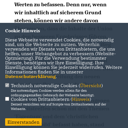
Werten zu befassen. Denn nur, wenn
wir inhaltlich auf sicherem Grund
stehen, können wir andere davon
überzeugen, dass die Inhalte der Union
Cookie Hinweis
zu den besseren Ergebnissen führen.
Diese Webseite verwendet Cookies, die notwendig
Auch die Bundespartei hat diesen Weg
sind, um die Webseite zu nutzen. Weiterhin
verwenden wir Dienste von Drittanbietern, die uns
eingeschlagen und treibt unter dem
helfen, unser Webangebot zu verbessern (Website-
Optmierung). Für die Verwendung bestimmter
Motto 'Grundsätzlich CDU' die Arbeit
Dienste, benötigen wir Ihre Einwilligung. Ihre
Einwilligung können Sie jederzeit widerrufen. Weitere
an einer Grundwertecharta voran. Dies
Informationen finden Sie in unserer
ist Teil der Erarbeitung des neuen
Datenschutzerklärung
.
Grundsatz-Programms der Partei.
Technisch notwendige Cookies (
Übersicht
)
Die notwendigen Cookies werden allein für den
ordnungsgemäßen Gebrauch der Webseite benötigt.
Cookies von Drittanbietern (
Hinweis
)
Nachdem wir uns in den vergangenen
Derzeit verzichten wir auf Scripte von Drittanbietern auf der
Arbeitstreffen schon mit den Themen
Webseite.
'Eigentum' und dem 'christlichen
Einverstanden
Menschenbild' befasst haben, stand