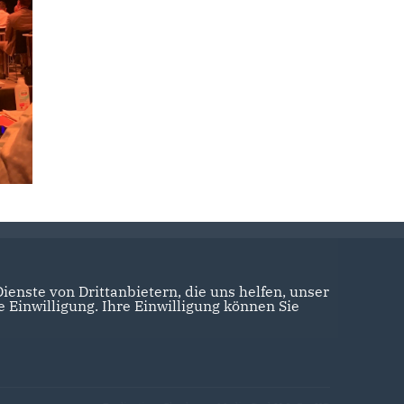
enste von Drittanbietern, die uns helfen, unser
Einwilligung. Ihre Einwilligung können Sie