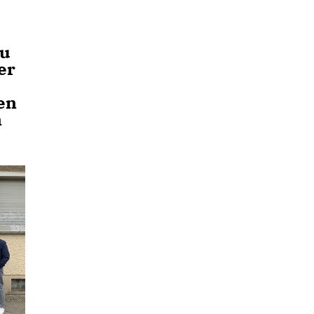
zu
er
en
n