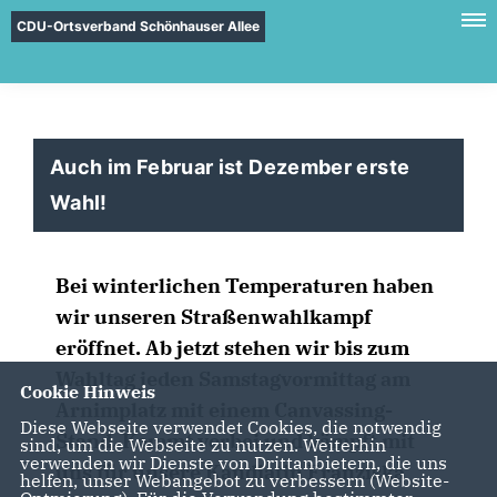
CDU-Ortsverband Schönhauser Allee
Auch im Februar ist Dezember erste
Wahl!
Bei winterlichen Temperaturen haben
wir unseren Straßenwahlkampf
eröffnet. Ab jetzt stehen wir bis zum
Wahltag jeden Samstagvormittag am
Cookie Hinweis
Arnimplatz mit einem Canvassing-
Diese Webseite verwendet Cookies, die notwendig
Stand. Kommt vorbei und kämpft mit
sind, um die Webseite zu nutzen. Weiterhin
verwenden wir Dienste von Drittanbietern, die uns
uns für unsere Kandiatin Franziska
helfen, unser Webangebot zu verbessern (Website-