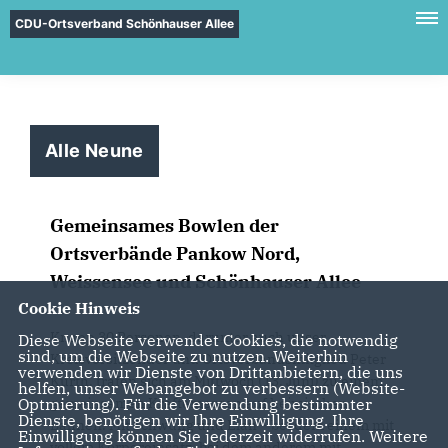
CDU-Ortsverband Schönhauser Allee
Alle Neune
Gemeinsames Bowlen der
Ortsverbände Pankow Nord,
Weissensee und Schönhauser Allee
Cookie Hinweis
Knapp 30 Personen, darunter auch unser
Diese Webseite verwendet Cookies, die notwendig
sind, um die Webseite zu nutzen. Weiterhin
Kreisvorsitzender und Ortsverbandsmitglied Peter
verwenden wir Dienste von Drittanbietern, die uns
Kurth, trafen sich am Mittwoch (13. Juni) zu einem
helfen, unser Webangebot zu verbessern (Website-
Optmierung). Für die Verwendung bestimmter
gemeinsamen Kräftemessen auf heimischen
Dienste, benötigen wir Ihre Einwilligung. Ihre
Bahnen. Mit Schwung und Elan – bei dem einem mit
Einwilligung können Sie jederzeit widerrufen. Weitere
vollem Körpereinsatz, bei dem anderem mit