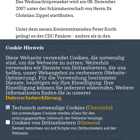
Das Weihnachtspreisskat wird am 08. Dezember
2007 unter der Schirmherrschaft von Herrn Dr.
Christian Zippel stattfinden.
Unter dem neuen Kreisvorsitzenden Peter Kurth
gelingt es der CDU Pankow - anders als in den
vergange-nen Jahren - wieder politisch auf sich
Cookie Hinweis
aufmerksam zu machen.
Diese Webseite verwendet Cookies, die notwendig
sind, um die Webseite zu nutzen. Weiterhin
Mit der Veranstaltung im Road Runners Club mit
verwenden wir Dienste von Drittanbietern, die uns
Henryk M. Broder und den Pankower Grünen sowie
helfen, unser Webangebot zu verbessern (Website-
mit der Durchführung des
1. Weißenseer
Optmierung). Für die Verwendung bestimmter
Dienste, benötigen wir Ihre Einwilligung. Ihre
Ausbildungstages
(1. WAT) in der Stephanus-
Einwilligung können Sie jederzeit widerrufen. Weitere
Stiftung konnten interessante neue Akzente gesetzt
Informationen finden Sie in unserer
Datenschutzerklärung
.
werden, die auch über die Bezirksgrenzen hinaus
Beachtung fanden.
Technisch notwendige Cookies (
Übersicht
)
Die notwendigen Cookies werden allein für den
Unser Kreisverband befindet sich auf
ordnungsgemäßen Gebrauch der Webseite benötigt.
Cookies von Drittanbietern (
Hinweis
)
Wachstumskurs und hat mittlerweile 671 Mitglieder.
Derzeit verzichten wir auf Scripte von Drittanbietern auf der
Damit ist die CDU Pankow der mit Abstand größte
Webseite.
Kreisverband im Ostteil der Stadt und hat so bereits