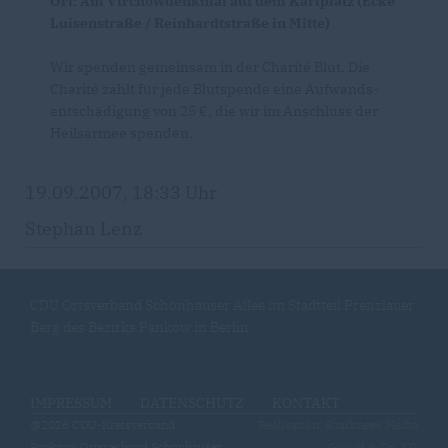
Ort: Am Virchowdenkmal auf dem Karlplatz (Ecke
Luisenstraße / Reinhardtstraße in Mitte)
Wir spenden gemeinsam in der Charité Blut. Die
Charité zahlt für jede Blutspende eine Aufwands-
entschädigung von 25 €, die wir im Anschluss der
Heilsarmee spenden.
19.09.2007, 18:33 Uhr
Stephan Lenz
CDU Ortsverband Schönhauser Allee im Stadtteil Prenzlauer
Berg des Bezirks Pankow in Berlin
IMPRESSUM
DATENSCHUTZ
KONTAKT
@2026 CDU-Kreisverband
Realisation: Sharkness Media
Pankow/ Ortsverband Schönhauser
GmbH & Co. KG