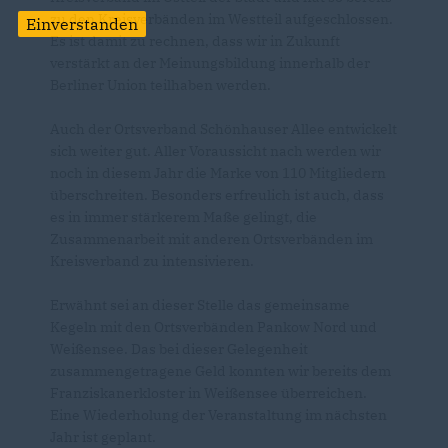
zu den Kreisverbänden im Westteil aufgeschlossen.
Einverstanden
Es ist damit zu rechnen, dass wir in Zukunft
verstärkt an der Meinungsbildung innerhalb der
Berliner Union teilhaben werden.
Auch der Ortsverband Schönhauser Allee entwickelt
sich weiter gut. Aller Voraussicht nach werden wir
noch in diesem Jahr die Marke von 110 Mitgliedern
überschreiten. Besonders erfreulich ist auch, dass
es in immer stärkerem Maße gelingt, die
Zusammenarbeit mit anderen Ortsverbänden im
Kreisverband zu intensivieren.
Erwähnt sei an dieser Stelle das gemeinsame
Kegeln mit den Ortsverbänden Pankow Nord und
Weißensee. Das bei dieser Gelegenheit
zusammengetragene Geld konnten wir bereits dem
Franziskanerkloster in Weißensee überreichen.
Eine Wiederholung der Veranstaltung im nächsten
Jahr ist geplant.