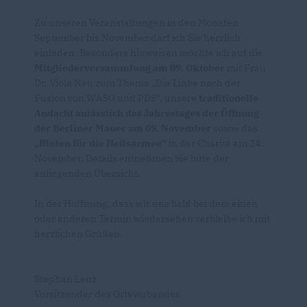
Zu unseren Veranstaltungen in den Monaten
September bis November darf ich Sie herzlich
einladen. Besonders hinweisen möchte ich auf die
Mitgliederversammlung am 09. Oktober
mit Frau
Dr. Viola Neu zum Thema „Die Linke nach der
Fusion von WASG und PDS“, unsere
traditionelle
Andacht anlässlich des Jahrestages der Öffnung
der Berliner Mauer am 09. November
sowie das
Bluten für die Heilsarmee“
in der Charité am 24.
November. Details entnehmen Sie bitte der
anliegenden Übersicht.
In der Hoffnung, dass wir uns bald bei dem einen
oder anderen Termin wiedersehen verbleibe ich mit
herzlichen Grüßen.
Stephan Lenz
Vorsitzender des Ortsverbandes