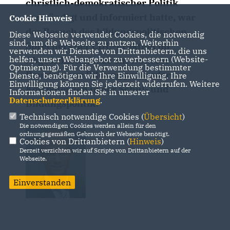
christlich-demokratischer Politik
verständigt und informiert hatte, war
Cookie Hinweis
der Besuch des bildungspolitischen
Diese Webseite verwendet Cookies, die notwendig
sind, um die Webseite zu nutzen. Weiterhin
Sprechers der CDU-Fraktion im
verwenden wir Dienste von Drittanbietern, die uns
helfen, unser Webangebot zu verbessern (Website-
Abgeordnetenhaus ein weiterer
Optmierung). Für die Verwendung bestimmter
Baustein zur Bildung profunder
Dienste, benötigen wir Ihre Einwilligung. Ihre
Einwilligung können Sie jederzeit widerrufen. Weitere
Kompetenzen in der Schul- und
Informationen finden Sie in unserer
Datenschutzerklärung
.
Bildungspolitik.
Technisch notwendige Cookies (
Übersicht
)
Die notwendigen Cookies werden allein für den
ordnungsgemäßen Gebrauch der Webseite benötigt.
Cookies von Drittanbietern (
Hinweis
)
Derzeit verzichten wir auf Scripte von Drittanbietern auf der
Webseite.
Einverstanden