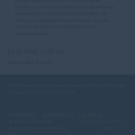
Beispiel nehmen und eine Zweigliedrigkeit
etablieren. In der anschließenden Diskussion war
insbesondere auch die Initiative „Pro Reli“ ein
Thema und Einigkeit bestand darüber, dass der
Wunsch der Eltern nach Wahlfreiheit zu
unterstützen sei.
24.06.2008, 13:00 Uhr
Alexander Schulz
CDU Ortsverband Schönhauser Allee im Stadtteil Prenzlauer
Berg des Bezirks Pankow in Berlin
IMPRESSUM
DATENSCHUTZ
KONTAKT
@2026 CDU-Kreisverband
Realisation: Sharkness Media
Pankow/ Ortsverband Schönhauser
GmbH & Co. KG
Allee