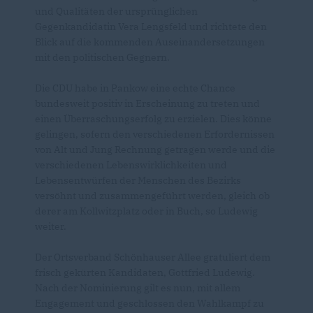
und Qualitäten der ursprünglichen
Gegenkandidatin Vera Lengsfeld und richtete den
Blick auf die kommenden Auseinandersetzungen
mit den politischen Gegnern.
Die CDU habe in Pankow eine echte Chance
bundesweit positiv in Erscheinung zu treten und
einen Überraschungserfolg zu erzielen. Dies könne
gelingen, sofern den verschiedenen Erfordernissen
von Alt und Jung Rechnung getragen werde und die
verschiedenen Lebenswirklichkeiten und
Lebensentwürfen der Menschen des Bezirks
versöhnt und zusammengeführt werden, gleich ob
derer am Kollwitzplatz oder in Buch, so Ludewig
weiter.
Der Ortsverband Schönhauser Allee gratuliert dem
frisch gekürten Kandidaten, Gottfried Ludewig.
Nach der Nominierung gilt es nun, mit allem
Engagement und geschlossen den Wahlkampf zu