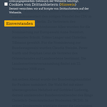
ordnungsgemäßen Gebrauch der Webseite benötigt.
Cookies von Drittanbietern (
Hinweis
)
Derzeit verzichten wir auf Scripte von Drittanbietern auf der
Dies ist Ausdruck der Qualität unserer Mitglieder
Webseite.
und dokumentiert den nötigen Wandel der CDU in
Pankow und in Berlin. Zu Vertretern des
Einverstanden
Ortsverbandes Schönhauser Allee wurden für die
Nominierung zur Europawahl Anna Steinfort,
Alexander Schulz, Tobias Langer und Christian
Tillmann gewählt. Für die Nominierung zur
Bundestagswahl wurden Claudia Steinke, Peter
Kurth und Stephan Lenz als Vertreter des
Ortsverbandes auf Landesebene bestimmt. Die
Landesvertreterversammlung findet am 22.
November 2008 statt.
Am selben Abend wurde der Bundestagskandidat
für Pankow nominiert. Die Wahl fiel mit einer
überzeugenden Mehrheit auf Gottfried Ludewig,
derzeit amtierender Bundesvorsitzender des Rings
Christlich-Demokratischer Studenten (RCDS). In
seiner Dankesrede würdigte dieser die Leistungen